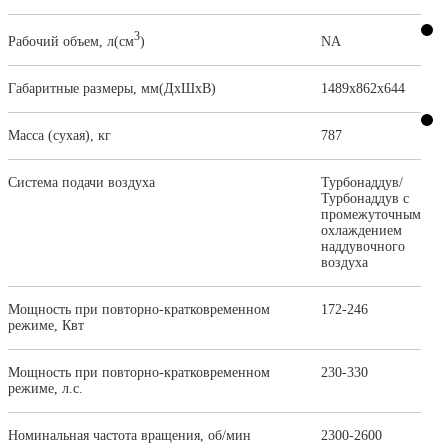
3
Рабочий объем, л(см
)
NA
Габаритные размеры, мм(ДхШхВ)
1489х862х644
Масса (сухая), кг
787
Система подачи воздуха
Турбонаддув/
Турбонаддув с
промежуточным
охлаждением
наддувочного
воздуха
Мощность при повторно-кратковременном
172-246
режиме, Квт
Мощность при повторно-кратковременном
230-330
режиме, л.с.
Номинальная частота вращения, об/мин
2300-2600