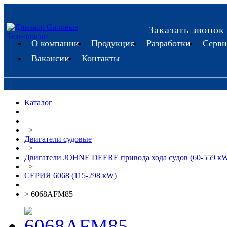
Заказать звонок
О компании
Продукция
Разработки
Серви
Вакансии
Контакты
Каталог
>
Двигатели судовые
>
Двигатели JOHNE DEERE привода хода судов (60-559 к
>
CЕРИЯ 6068 (115-298 кW)
> 6068AFM85