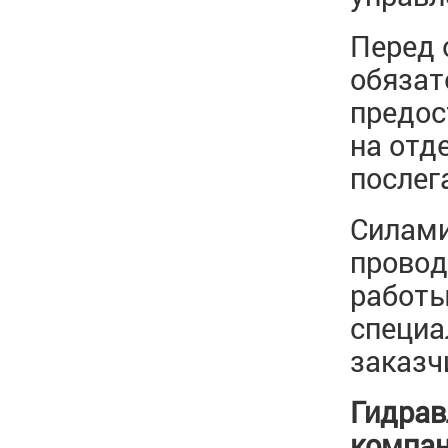
Перед 
обязат
предос
на отд
послег
Силами
провод
работы
специа
заказч
Гидрав
компан