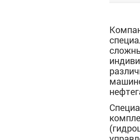
Компа
специа
сложны
индиви
различ
машино
нефтег
Специа
компле
(гидро
управл