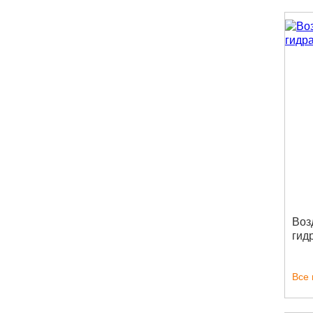
Воз
гид
Все