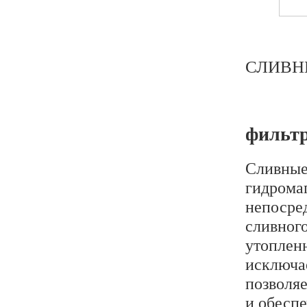
СЛИВН
фильтр
Сливны
гидрома
непосред
сливног
утопленн
исключае
позволяе
и обеспе