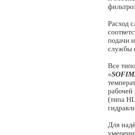
фильтро
Расход 
соответс
подачи 
службы 
Все тип
«
SOFIM
температ
рабочей
(типа HL
гидравл
Для над
умеренн