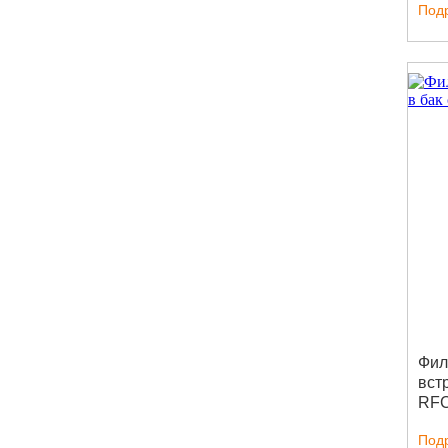
Под
Фил
вст
RF
Под