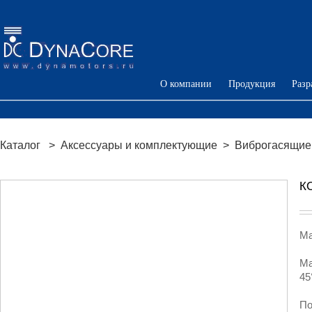
О компании
Продукция
Разр
Каталог
>
Аксессуары и комплектующие
>
Виброгасящие
К
Ма
Ма
45
По