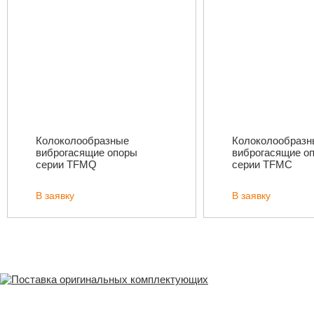
Колоколообразные
Колоколообразн
виброгасящие опоры
виброгасящие о
серии TFMQ
серии TFMC
В заявку
В заявку