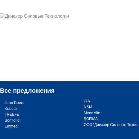
Все предложения
IRA
John Deere
NSM
Kubota
Месс Alte
TREEFE
SOFIMA
Bonfiglioli
ООО "Динакор Силовые Технол
Emmegi