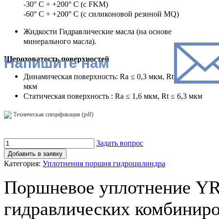
-30° C ÷ +200° C (с FKM)
-60° C ÷ +200° C (c силиконовой резиной MQ)
Жидкости Гидравлические масла (на основе
минерального масла).
Шероховатость поверхностей
Напишите нам
Динамическая поверхность: Ra ≤ 0,3 мкм, Rt ≤ 2,5
мкм
Статическая поверхность : Ra ≤ 1,6 мкм, Rt ≤ 6,3 мкм
Техническая спецификация (pdf)
Задать вопрос
Добавить в заявку
Категория:
Уплотнения поршня гидроцилиндра
Поршневое уплотнение YR
гидравлических комбинир