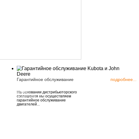
Гарантийное обслуживание
подробнее...
ия, г. Москва,
На основании дистрибьюторского
соглашения мы осуществляем
астов, д. 56, стр. 10
гарантийное обслуживание
двигателей...
5) 223-25-48
7 (495) 161-91-00
6