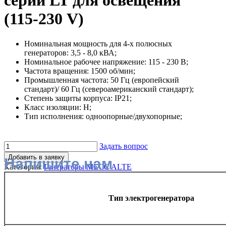
серии LT для освещения
(115-230 V)
Номинальная мощность для 4-х полюсных
генераторов: 3,5 - 8,0 кВА;
Номинальное рабочее напряжение: 115 - 230 В;
Частота вращения: 1500 об/мин;
Промышленная частота: 50 Гц (европейский
стандарт)/ 60 Гц (североамериканский стандарт);
Степень защиты корпуса: IP21;
Класс изоляции: H;
Тип исполнения: одноопорные/двухопорные;
Задать вопрос
Добавить в заявку
Напишите нам
Категория:
Генераторы MECC ALTE
Тип электрогенератора