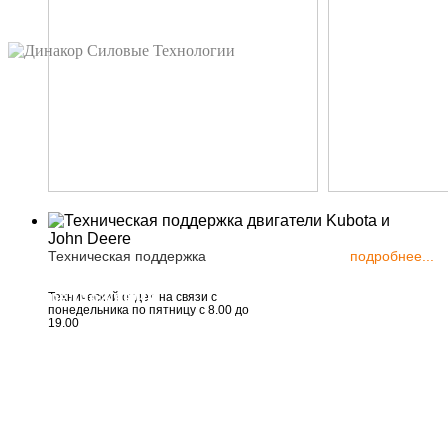
Техническая поддержка
подробнее...
Все предложения
Технический отдел на связи с
понедельника по пятницу с 8.00 до
19.00
IRA
John Deere
NSM
Kubota
Месс Alte
TREEFE
SOFIMA
Bonfiglioli
ООО "Динакор Сил
Emmegi
Технологии"