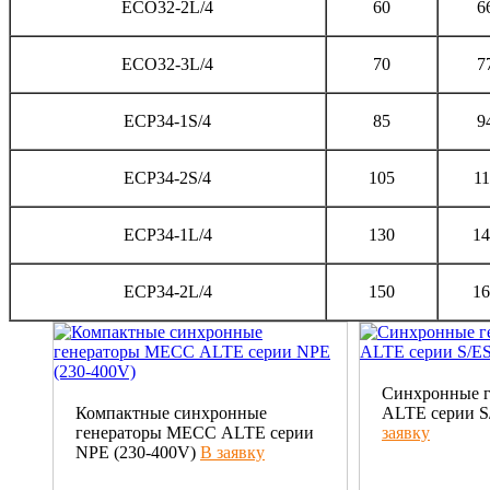
ECO32-2L/4
60
6
ECO32-3L/4
70
7
ECP34-1S/4
85
9
ECP34-2S/4
105
1
ECP34-1L/4
130
1
ECP34-2L/4
150
1
Синхронные 
Компактные синхронные
ALTE серии S/
генераторы МЕСС ALTE серии
заявку
NPE (230-400V)
В заявку