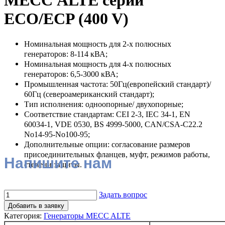
МЕСС ALTE серии
ECO/ECP (400 V)
Номинальная мощность для 2-х полюсных
генераторов: 8-114 кВА;
Номинальная мощность для 4-х полюсных
генераторов: 6,5-3000 кВА;
Промышленная частота: 50Гц(европейский стандарт)/
60Гц (североамериканский стандарт);
Тип исполнения: одноопорные/ двухопорные;
Соответствие стандартам: CEI 2-3, IEC 34-1, EN
60034-1, VDE 0530, BS 4999-5000, CAN/CSA-C22.2
No14-95-No100-95;
Дополнительные опции: согласование размеров
присоединительных фланцев, муфт, режимов работы,
Напишите нам
степени защиты.
Задать вопрос
Добавить в заявку
Категория:
Генераторы MECC ALTE