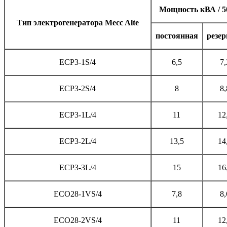
Мощность кВА / 5
Тип электрогенератора Mecc Alte
постоянная
резе
ECP3-1S/4
6,5
7,
ECP3-2S/4
8
8,
ECP3-1L/4
11
12
ECP3-2L/4
13,5
14
ECP3-3L/4
15
16
ECO28-1VS/4
7,8
8,
ECO28-2VS/4
11
12