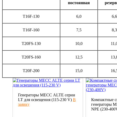
постоянная
резер
T16F-130
6,0
6,6
T16F-160
7,5
8,3
T20FS-130
10,0
11,
T20FS-160
12,5
13,
T20F-200
15,0
16,
Генераторы МЕСС ALTE серии
LT для освещения (115-230 V)
В
Компактные 
заявку
генераторы 
NPE (230-400