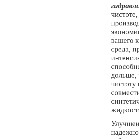
гидравл
чистоте,
производ
экономи
вашего 
среда, п
интенси
способно
дольше,
чистоту
совмест
синтети
жидкост
Улучшен
надежно