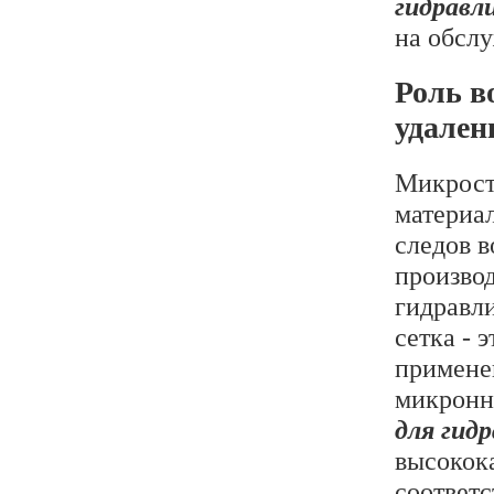
гидравл
на обсл
Роль в
удален
Микрост
материа
следов в
произво
гидравл
сетка - 
примене
микронн
для гид
высокок
соответс