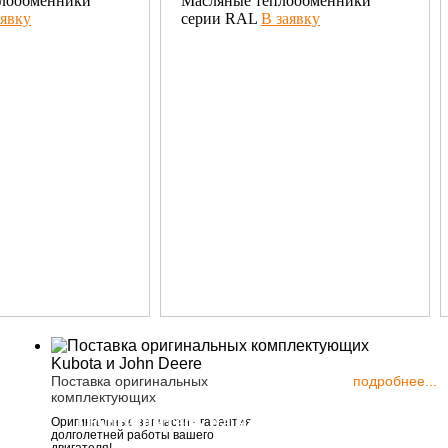
плообменники
Масляные теплообменники
аявку
серии RAL
В заявку
Поставка оригинальных
подробнее...
комплектующих
Подпишитесь на новости
111123, Росс
Оригинальные запчасти - гарантия
долголетней работы вашего
шоссе Энтузи
двигателя!