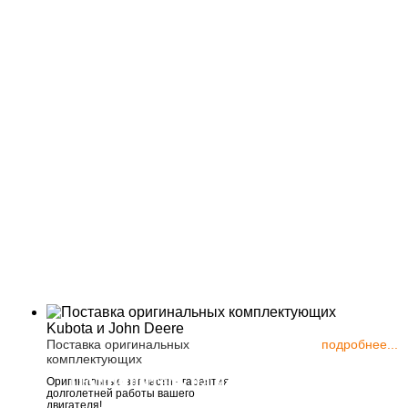
Поставка оригинальных
подробнее...
комплектующих
Подпишитесь на новости
111123, Росс
Оригинальные запчасти - гарантия
долголетней работы вашего
шоссе Энтузи
двигателя!