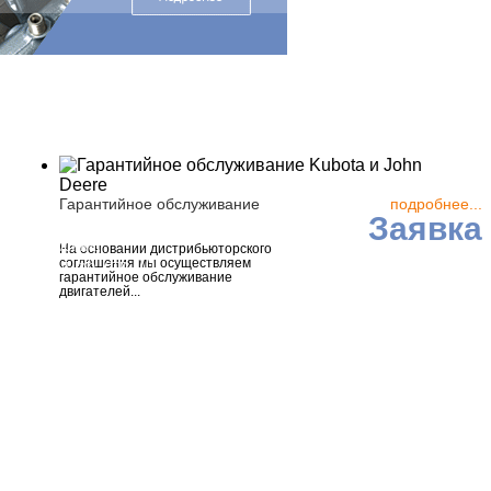
Гарантийное обслуживание
подробнее...
Заявка
ия, г. Москва,
На основании дистрибьюторского
соглашения мы осуществляем
астов, д. 56, стр. 10
гарантийное обслуживание
двигателей...
5) 223-25-48
7 (495) 161-91-00
6
roup
рава защищены