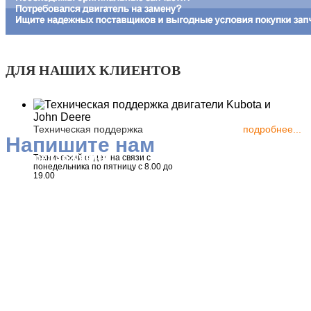
ДЛЯ НАШИХ КЛИЕНТОВ
Техническая поддержка
подробнее...
Напишите нам
Все предложения
Технический отдел на связи с
понедельника по пятницу с 8.00 до
19.00
IRA
John Deere
NSM
Kubota
Месс Alte
TREEFE
SOFIMA
Bonfiglioli
ООО "Динакор Сил
Emmegi
Технологии"