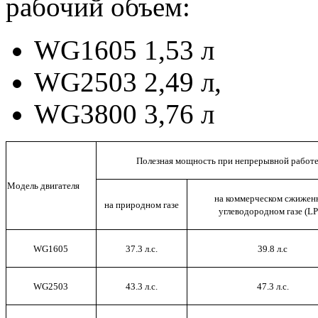
рабочий объем:
WG1605 1,53 л
WG2503 2,49 л,
WG3800 3,76 л
Полезная мощность при непрерывной работ
Модель двигателя
на коммерческом сжижен
на природном газе
углеводородном газе (L
WG
1605
37.3 л
.с.
39.8 л
.с
WG
2503
43.3 л
.с.
47.3 л
.с.