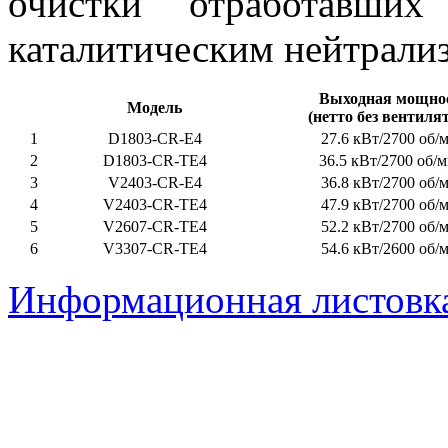
очистки отработавши
каталитическим нейтрали
Выходная мощно
Модель
(нетто без вентиля
1
D1803-CR-E4
27.6 кВт/2700 об/
2
D1803-CR-TE4
36.5 кВт/2700 об/
3
V2403-CR-E4
36.8 кВт/2700 об/
4
V2403-CR-TE4
47.9 кВт/2700 об/
5
V2607-CR-TE4
52.2 кВт/2700 об/
6
V3307-CR-TE4
54.6 кВт/2600 об/
Информационная листовк