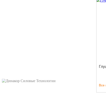
Глу
Все