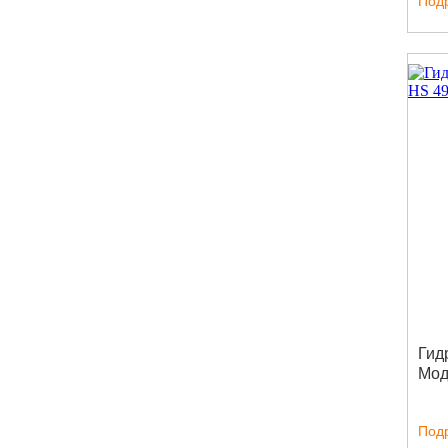
Под
Гид
Мод
Под