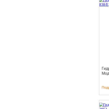
Гид
Мод
Под