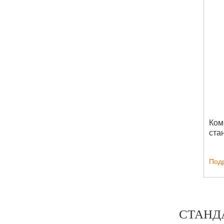
Ком
ста
Под
СТАНД