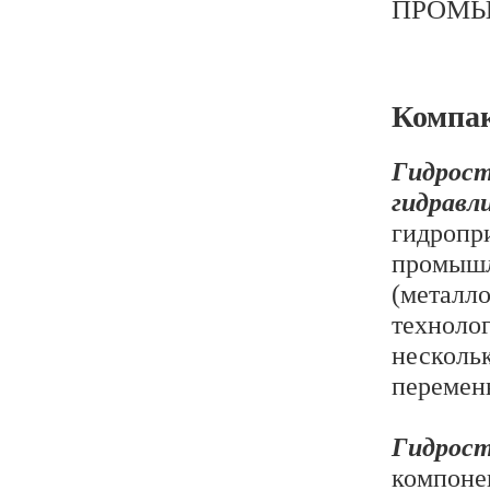
ПРОМЫ
Компак
Гидро
гидрав
гидро
промыш
(мета
техноло
несколь
переменн
Гидрос
компоне