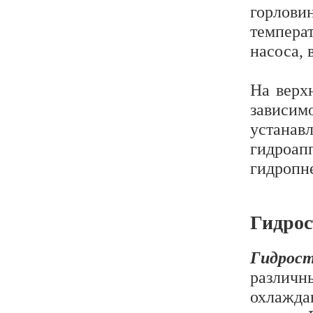
горлови
температ
насоса,
На верх
зависим
устана
гидроа
гидропн
Гидрос
Гидрос
различн
охлажда