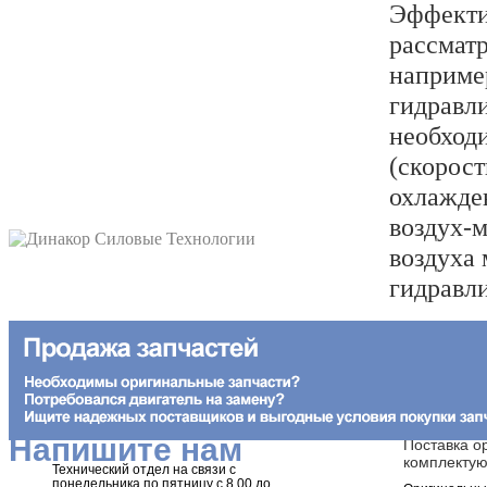
Эффекти
рассматр
наприме
гидравли
необход
(скорост
охлажде
воздух-м
воздуха 
гидравли
НАШИХ КЛИЕНТОВ
Техническая поддержка
Напишите нам
Поставка о
комплекту
Технический отдел на связи с
понедельника по пятницу с 8.00 до