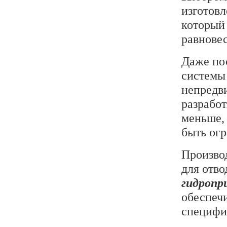
изготов
который 
равнове
Даже пос
системы 
непредв
разработ
меньше, 
быть огр
Произво
для отво
гидропр
обеспеч
специфи