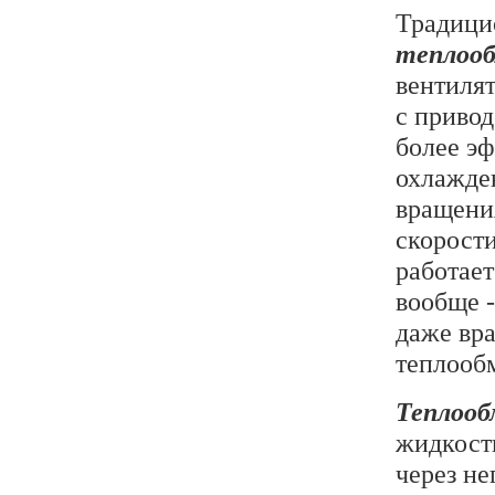
Традици
теплооб
вентилят
с привод
более э
охлажден
вращения
скорости
работает
вообще -
даже вра
теплооб
Теплооб
жидкост
через не