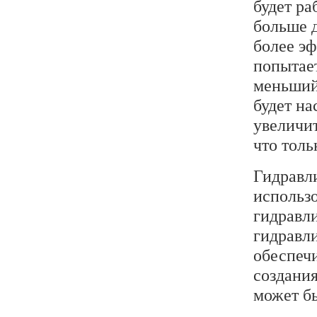
будет ра
больше д
более э
попытае
меньший 
будет на
увеличит
что толь
Гидравл
использо
гидравли
гидравл
обеспеч
создания
может б