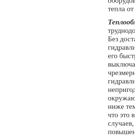
оборудов
тепла от
Теплооб
труднод
Без дос
гидравли
его быс
выключа
чрезмер
гидравл
непригод
окружаю
ниже те
что это 
случаев,
повышен