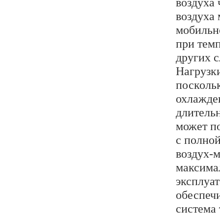
воздуха 
воздуха 
мобильн
при темп
других с
Нагрузки
посколь
охлажде
длитель
может п
с полной
воздух-м
максима
эксплуат
обеспечи
система