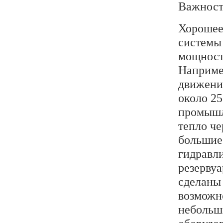
Важност
Хорошее
системы 
мощности
Наприме
движение
около 25
промышл
тепло че
большие
гидравл
резерву
сделаны
возможно
небольш