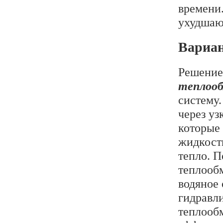
времени.
ухудшаю
Вариан
Решение,
теплооб
систему
через у
которые 
жидкости
тепло. 
теплообм
водяное
гидравл
теплооб