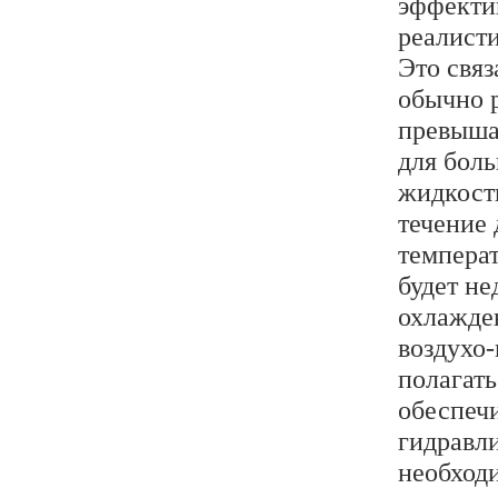
эффектив
реалист
Это связ
обычно р
превыша
для бол
жидкост
течение 
темпера
будет не
охлажден
воздухо
полагат
обеспеч
гидравли
необход