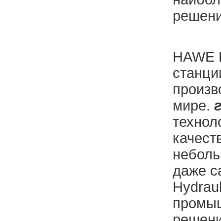
решени
HAWE H
станци
произв
мире.
технол
качест
неболь
даже с
Hydrau
промыш
решени