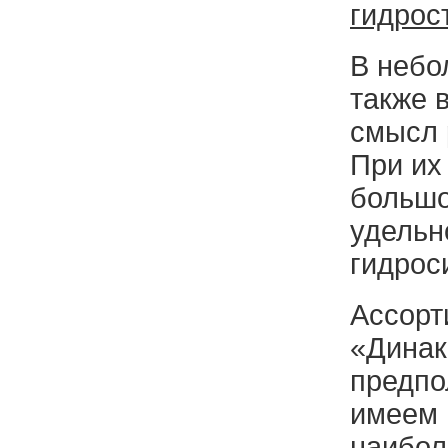
гидрос
В небо
также 
смысл 
При их
большо
удельн
гидрос
Ассорт
«Динак
предпо
имеем 
наибол