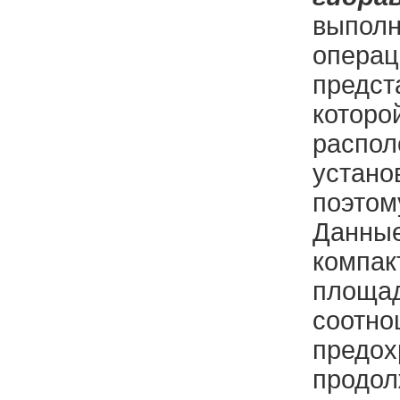
выполн
операц
предст
которо
распол
устано
поэтом
Данные
компак
площад
соотно
предох
продол