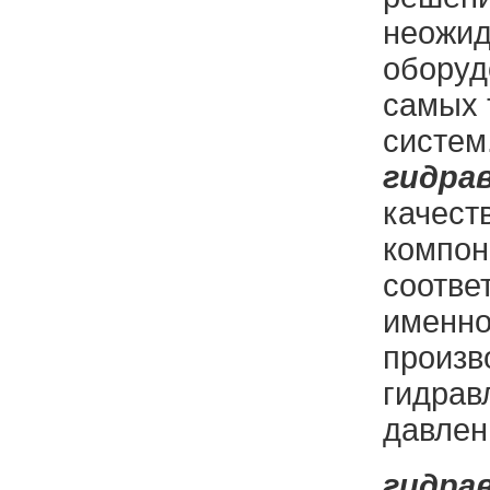
неожид
оборуд
самых 
систем
гидра
качест
компон
соотве
именно
произв
гидрав
давлен
гидра