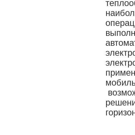
теплоо
наибол
операци
выполн
автома
электр
электр
примен
мобиль
возмож
решени
горизо