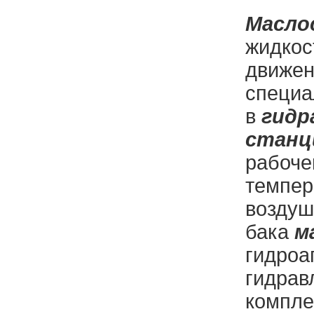
Масло
жидкос
движе
специа
в
гидр
станц
рабоче
темпер
воздуш
бака
м
гидроа
гидрав
компле