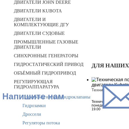
ДВИГАТЕЛИ JOHN DEERE
ДВИГАТЕЛИ KUBOTA
ДВИГАТЕЛИ И
КОМПЛЕКТУЮЩИЕ ДГУ
ДВИГАТЕЛИ СУДОВЫЕ
ПРОМЫШЛЕННЫЕ ГАЗОВЫЕ
ДВИГАТЕЛИ
СИНХРОННЫЕ ГЕНЕРАТОРЫ
ГИДРОСТАТИЧЕСКИЙ ПРИВОД
ДЛЯ НАШИХ
ОБЪЁМНЫЙ ГИДРОПРИВОД
РЕГУЛИРУЮЩАЯ
ГИДРОАППАРАТУРА
Техническая подде
Напишите нам
Электромагнитные гидроклапаны
Технический отдел на 
Гидрозамки
понедельника по пятни
19.00
Дроссели
Регуляторы потока