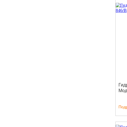
Гид
Мод
Под