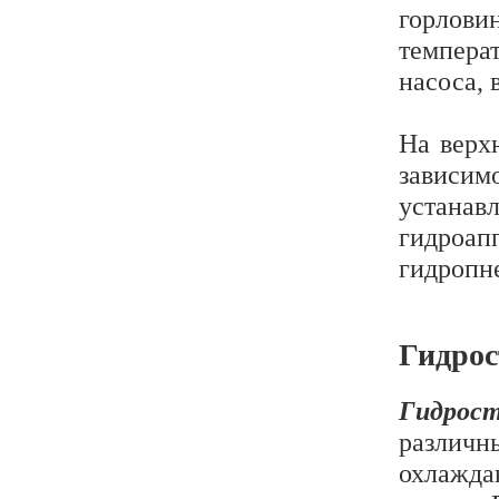
горлови
температ
насоса,
На верх
зависим
устана
гидроа
гидропн
Гидрос
Гидрос
различн
охлажда