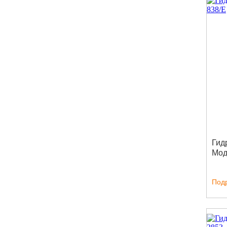
Гид
Мод
Под