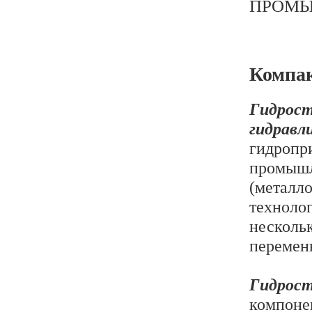
ПРОМЫ
Компак
Гидро
гидрав
гидро
промыш
(мета
техноло
несколь
переменн
Гидрос
компоне