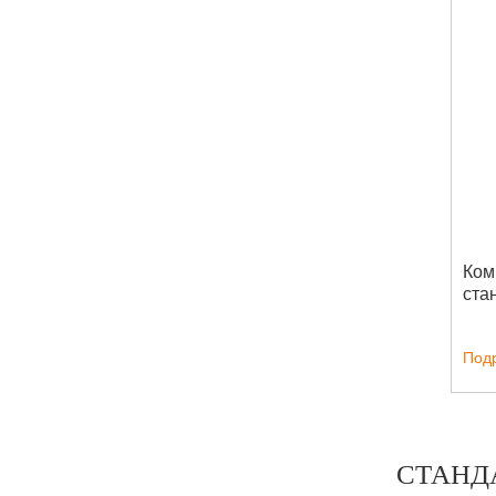
Ком
ста
Под
СТАНД