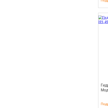
Под
Гид
Мод
Под