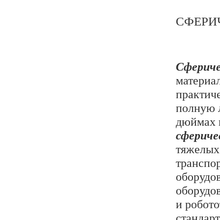
СФЕРИ
Сфериче
материа
практич
полную 
дюймах 
сфериче
тяжелых
транспор
оборудов
оборудов
и робот
стандар