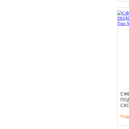
СФ
ПО
СКО
SR
Под