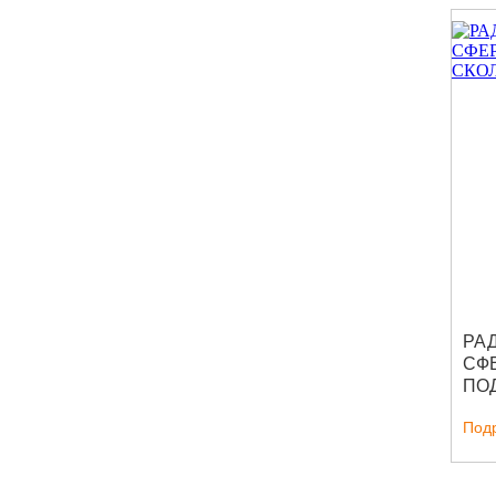
РА
СФ
ПО
СК
Под