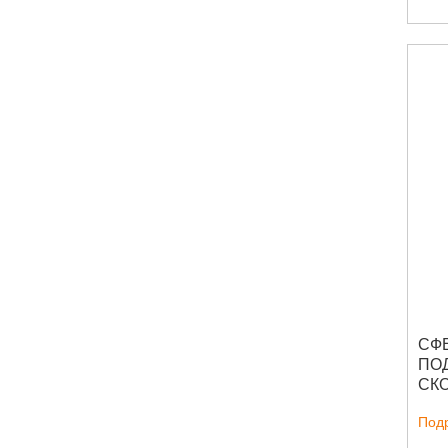
СФ
ПО
СКО
SR
Под