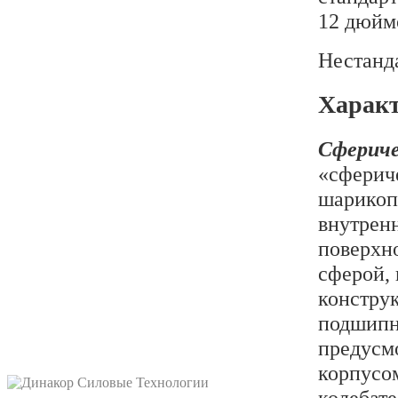
12 дюймо
Нестанд
Характ
Сфериче
«сферич
шарикоп
внутрен
поверхн
сферой,
констру
подшипн
предусм
корпусо
колебат