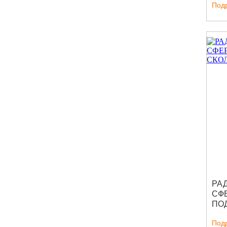
Под
РА
СФ
ПО
СК
Под