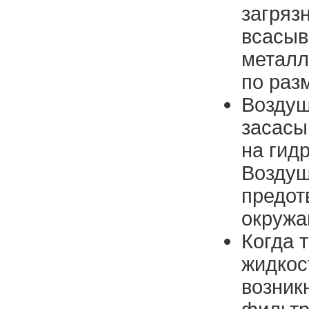
загряз
всасыв
металл
по раз
Воздуш
засасы
на гид
Воздуш
предот
окружа
Когда 
жидкост
возник