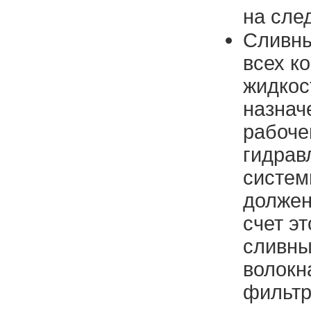
на сле
Сливны
всех к
жидкост
назнач
рабочей
гидрав
систем
должен
счет э
сливны
волокн
фильтр