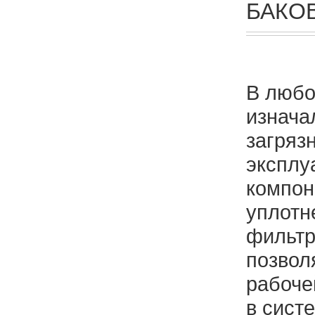
БАКО
В любо
изнача
загряз
эксплу
компон
уплотн
фильтр
позвол
рабоче
в сист