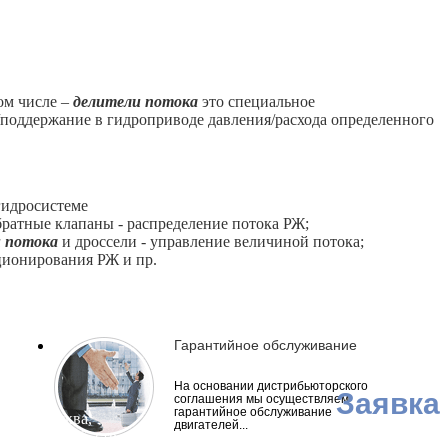
ом числе –
делители потока
это специальное
/поддержание в гидроприводе давления/расхода определенного
гидросистеме
атные клапаны - распределение потока РЖ;
 потока
и дроссели - управление величиной потока;
ционирования РЖ и пр.
Гарантийное обслуживание
На основании дистрибьюторского
Заявка
соглашения мы осуществляем
гарантийное обслуживание
ия, г. Москва,
двигателей...
астов, д. 56, стр. 10