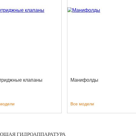
триджные клапаны
Манифолды
 модели
Все модели
ЮЩАЯ ГИДРОАППАРАТУРА