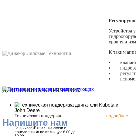
Регулирующ
Устройства у
гидрооборуд
уровня и из
К таким аппа
• клапаны у
• гидрорасп
• регулятор
• вспомогат
ДЛЯ НАШИХ КЛИЕНТОВ
Техническая поддержка
подробнее...
Напишите нам
Все предложения
Технический отдел на связи с
понедельника по пятницу с 8.00 до