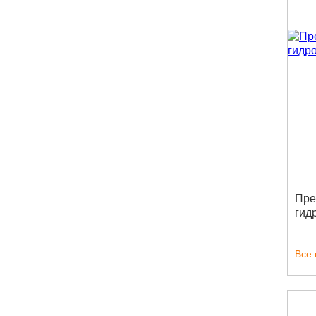
Пре
гид
Все