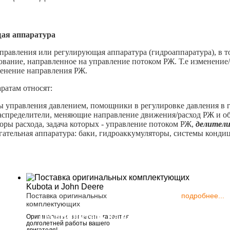
ая аппаратура
правления или регулирующая аппаратура (гидроаппаратура), в т
ование, направленное на управление потоком РЖ. Т.е изменение
менение направления РЖ.
ратам относят:
правления давлением, помощники в регулировке давления в 
ределители, меняющие направление движения/расход РЖ и обр
ы расхода, задача которых - управление потоком РЖ,
делители
ельная аппаратура: баки, гидроаккумуляторы, системы конди
Поставка оригинальных
подробнее...
комплектующих
Подпишитесь на новости
111123, Росс
Оригинальные запчасти - гарантия
долголетней работы вашего
шоссе Энтузи